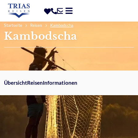
Startseite
Reisen
Kambodscha
Kambodscha
Übersicht
Reisen
Informationen