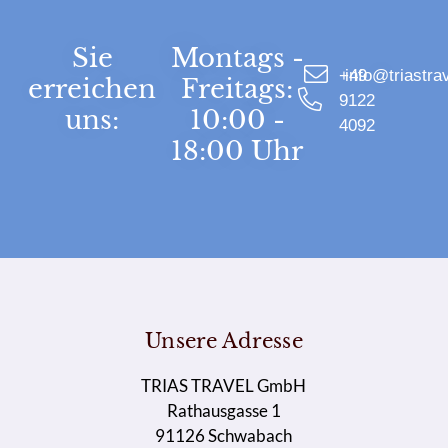
Sie
Montags -
+49
info@triastra
erreichen
Freitags:
9122
uns:
10:00 -
4092
18:00 Uhr
Unsere Adresse
TRIAS TRAVEL GmbH
Rathausgasse 1
91126 Schwabach