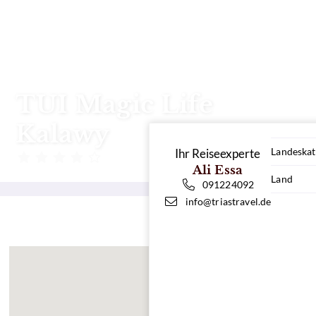
TUI Magic Life
Kalawy
Landeskat
Ihr Reiseexperte
Ägypten
Ali Essa
Land
091224092
info@triastravel.de