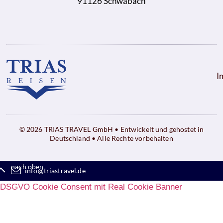
91126 Schwabach
I
© 2026 TRIAS TRAVEL GmbH • Entwickelt und gehostet in
Deutschland • Alle Rechte vorbehalten
nach oben
info@triastravel.de
DSGVO Cookie Consent mit Real Cookie Banner