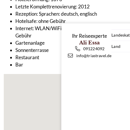
Letzte Komplettrenovierung: 2012
Rezeption: Sprachen: deutsch, englisch
Hotelsafe: ohne Gebühr
Internet: WLAN/WiFi, im öffentlichen Bereich: ohne
Gebühr
Landeskat
Ihr Reiseexperte
Gartenanlage
Ali Essa
Land
091224092
Sonnenterrasse
info@triastravel.de
Restaurant
Bar