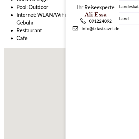
Pool: Outdoor
Landeskat
Ihr Reiseexperte
Internet: WLAN/WiFi, im öffentlichen Bereich: ohne
Ali Essa
Land
091224092
Gebühr
info@triastravel.de
Restaurant
Cafe