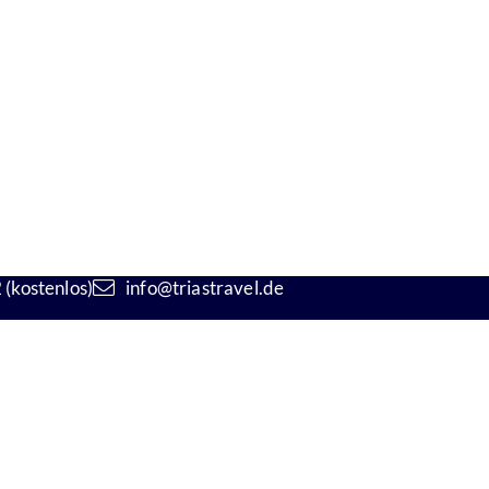
(kostenlos)
info@triastravel.de
kt
Öffnungszeiten