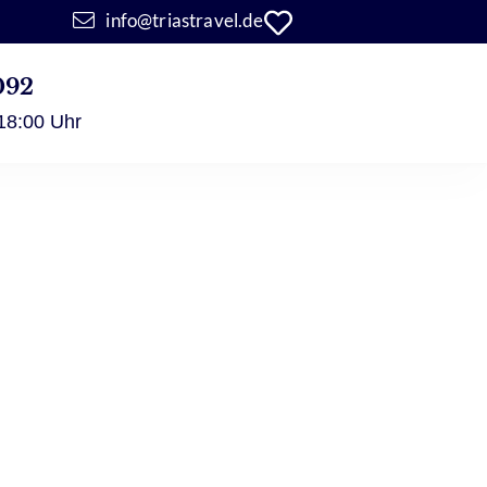
info@triastravel.de
092
 18:00 Uhr