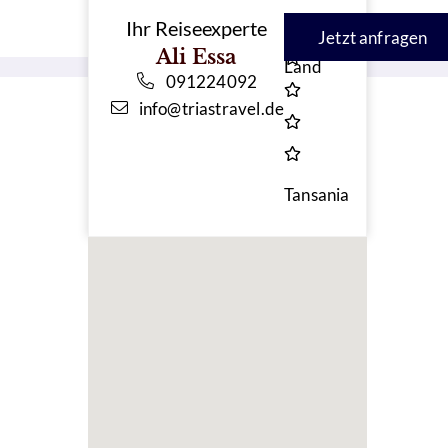
Landeskategorie
Ihr Reiseexperte
Jetzt anfragen
Ali Essa
Land
091224092
info@triastravel.de
Tansania