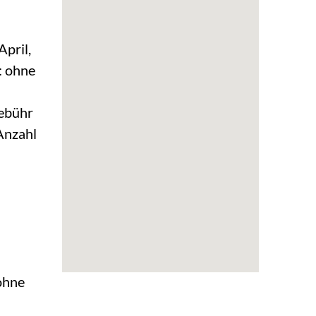
April,
: ohne
Gebühr
Anzahl
ohne