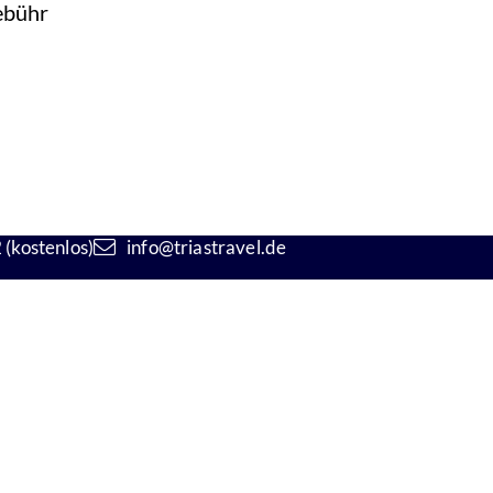
ebühr
(kostenlos)
info@triastravel.de