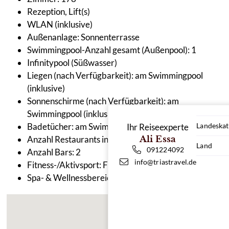
Rezeption, Lift(s)
WLAN (inklusive)
Außenanlage: Sonnenterrasse
Swimmingpool-Anzahl gesamt (Außenpool): 1
Infinitypool (Süßwasser)
Liegen (nach Verfügbarkeit): am Swimmingpool
(inklusive)
Sonnenschirme (nach Verfügbarkeit): am
Swimmingpool (inklusive)
Badetücher: am Swimmingpool (inklusive)
Landeskat
Ihr Reiseexperte
Anzahl Restaurants insgesamt: 2
Ali Essa
Land
091224092
Anzahl Bars: 2
info@triastravel.de
Fitness-/Aktivsport: Fitnesscenter (inklusive)
Spa- & Wellnessbereich: Levatio Health Club & Spa