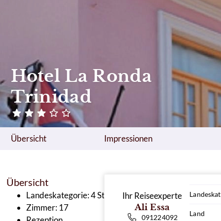
Hotel La Ronda
Trinidad
Übersicht
Impressionen
Übersicht
Landeskategorie: 4 Sterne
Landeskat
Ihr Reiseexperte
Zimmer: 17
Ali Essa
Land
091224092
Rezeption