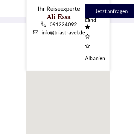
Landeskategorie
Ihr Reiseexperte
Jetzt anfragen
Ali Essa
Land
091224092
info@triastravel.de
Albanien