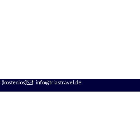
(kostenlos)
info@triastravel.de
kt
Öffnungszeiten