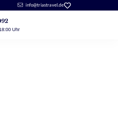
info@triastravel.de
092
 18:00 Uhr