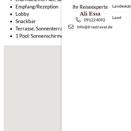
Empfang/Rezeption
Landeskat
Ihr Reiseexperte
Lobby
Ali Essa
Land
091224092
Snackbar
info@triastravel.de
Terrasse, Sonnenterrasse
1 Pool: Sonnenschirme, Liegen