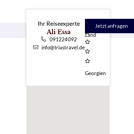
Landeskategorie
Ihr Reiseexperte
Jetzt anfragen
Ali Essa
Land
091224092
info@triastravel.de
Georgien