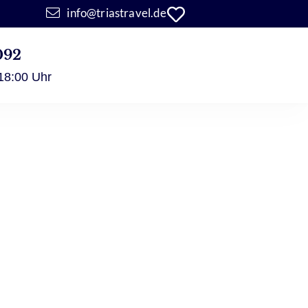
info@triastravel.de
092
 18:00 Uhr