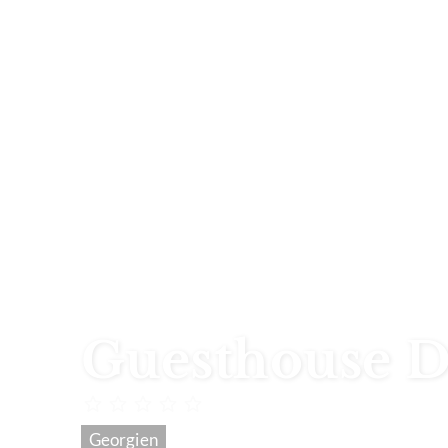
Guesthouse D
Georgien
Georgien