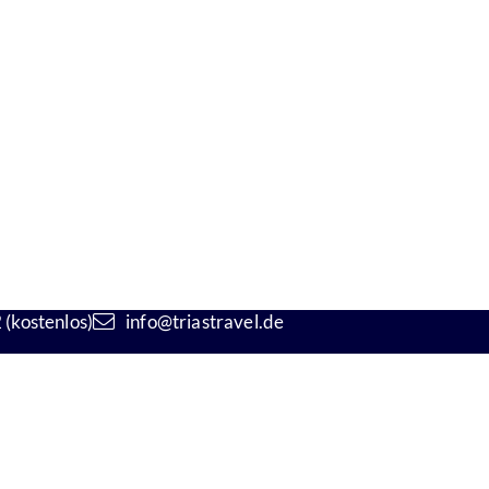
(kostenlos)
info@triastravel.de