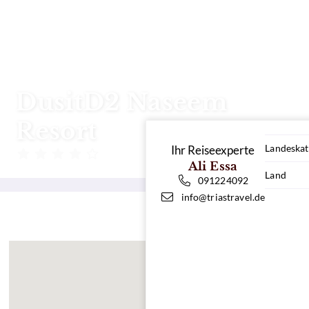
DusitD2 Naseem
Resort
Landeskat
Ihr Reiseexperte
Oman
Ali Essa
Land
091224092
info@triastravel.de