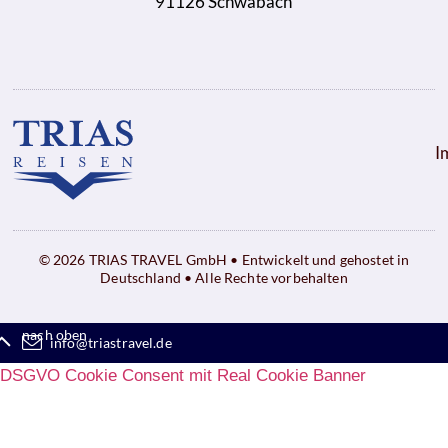
91126 Schwabach
I
© 2026 TRIAS TRAVEL GmbH • Entwickelt und gehostet in
Deutschland • Alle Rechte vorbehalten
nach oben
info@triastravel.de
DSGVO Cookie Consent mit Real Cookie Banner