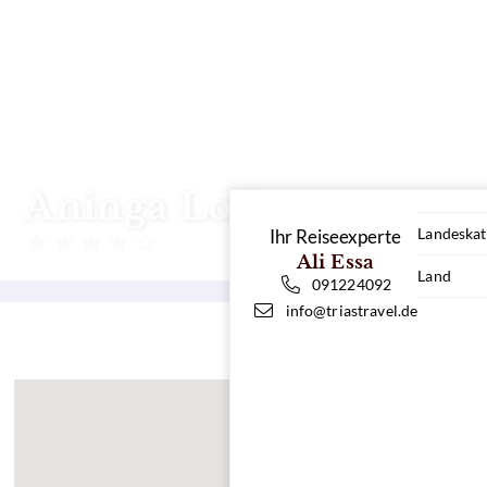
Aninga Lodge
Landeskat
Ihr Reiseexperte
Costa Rica
Ali Essa
Land
091224092
info@triastravel.de