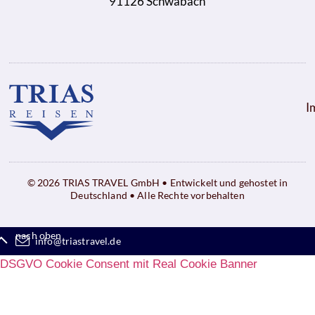
91126 Schwabach
I
© 2026 TRIAS TRAVEL GmbH • Entwickelt und gehostet in
Deutschland • Alle Rechte vorbehalten
nach oben
info@triastravel.de
DSGVO Cookie Consent mit Real Cookie Banner