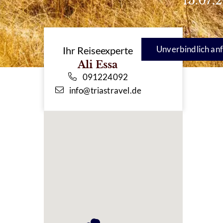
13.07.
Unverbindlich an
Ihr Reiseexperte
Ali Essa
091224092
info@triastravel.de