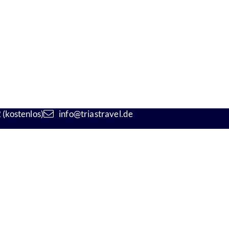
(kostenlos)
info@triastravel.de
kt
Öffnungszeiten